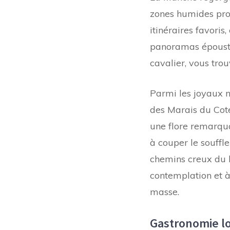
zones humides prot
itinéraires favori
panoramas épousto
cavalier, vous tro
Parmi les joyaux 
des Marais du Cote
une flore remarqua
à couper le souffl
chemins creux du b
contemplation et 
masse.
Gastronomie l