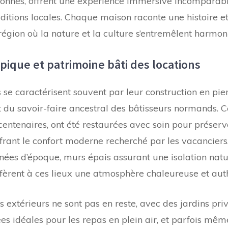
ionnés, offrent une expérience immersive incomparabl
aditions locales. Chaque maison raconte une histoire e
région où la nature et la culture s’entremêlent harmo
pique et patrimoine bâti des locations
se caractérisent souvent par leur construction en pier
 du savoir-faire ancestral des bâtisseurs normands. 
 centenaires, ont été restaurées avec soin pour préserv
offrant le confort moderne recherché par les vacanciers
ées d’époque, murs épais assurant une isolation natu
fèrent à ces lieux une atmosphère chaleureuse et aut
xtérieurs ne sont pas en reste, avec des jardins privat
ées idéales pour les repas en plein air, et parfois mêm