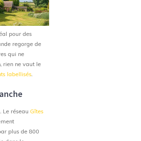
éal pour des
mande regorge de
res qui ne
 rien ne vaut le
s labellisés
.
Manche
é. Le réseau
Gîtes
ement
par plus de 800