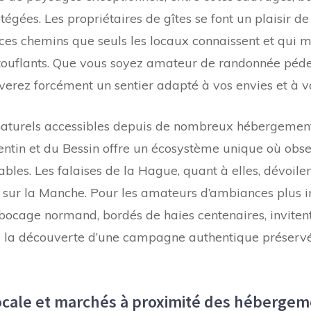
égées. Les propriétaires de gîtes se font un plaisir de
s, ces chemins que seuls les locaux connaissent et qui 
uflants. Que vous soyez amateur de randonnée pédest
uverez forcément un sentier adapté à vos envies et à v
naturels accessibles depuis de nombreux hébergement
ntin et du Bessin offre un écosystème unique où obse
bles. Les falaises de la Hague, quant à elles, dévoil
e sur la Manche. Pour les amateurs d’ambiances plus in
ocage normand, bordés de haies centenaires, invitent
à la découverte d’une campagne authentique préserv
ocale et marchés à proximité des héberge