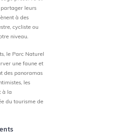
 partager leurs
mènent à des
re, cycliste ou
otre niveau.
s, le Parc Naturel
rver une faune et
ent des panoramas
timistes, les
 à la
ée du tourisme de
ments