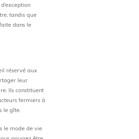
 d’exception
e, tandis que
faite dans le
eil réservé aux
artager leur
e. Ils constituent
ucteurs fermiers à
le gîte.
s le mode de vie
 vous pourrez être