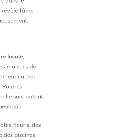
e dans le
t révèle l’âme
nieusement.
re locale,
Ces maisons de
er leur cachet
. Poutres
relle sont autant
hentique.
ifs fleuris, des
e des piscines