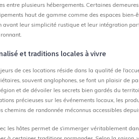
es entre plusieurs hébergements. Certaines demeures
ipements haut de gamme comme des espaces bien-êtr
 avant leur simplicité rustique et leur intégration par
ronnant.
alisé et traditions locales à vivre
jeurs de ces locations réside dans la qualité de l’accu
riétaires, souvent anglophones, se font un plaisir de p
égion et de dévoiler les secrets bien gardés du territoir
tions précieuses sur les événements locaux, les prod
les chemins de randonnée méconnus accessibles depuis 
vec les hôtes permet de s’immerger véritablement dan
per à certaines traditions normandes. Selon la saison,