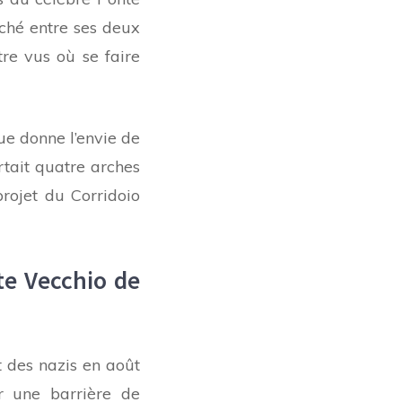
ché entre ses deux
tre vus où se faire
ue donne l’envie de
rtait quatre arches
projet du Corridoio
te Vecchio de
t des nazis en août
r une barrière de