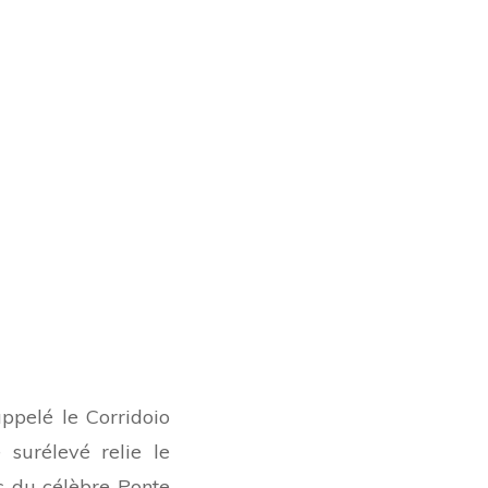
ppelé le Corridoio
surélevé relie le
es du célèbre Ponte