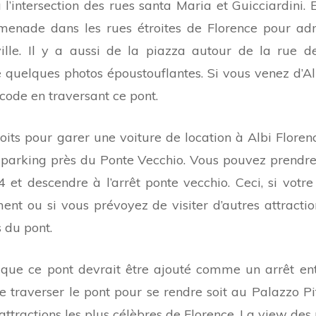
 l’intersection des rues santa Maria et Guicciardini. E
enade dans les rues étroites de Florence pour admi
ille. Il y a aussi de la piazza autour de la rue 
 quelques photos époustouflantes. Si vous venez d’Al
code en traversant ce pont.
oits pour garer une voiture de location à Albi Florenc
n parking près du Ponte Vecchio. Vous pouvez prendre 
4 et descendre à l’arrêt ponte vecchio. Ceci, si votr
nt ou si vous prévoyez de visiter d’autres attractio
s du pont.
que ce pont devrait être ajouté comme un arrêt ent
 de traverser le pont pour se rendre soit au Palazzo Pi
attractions les plus célèbres de Florence. La view des